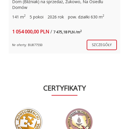
Mieszkanie na sprzedaż, Gdańsk Morena Piecki-
Migowo, Piecewska
2
100 m
4 pokoje
14 piętro z 17
2012 rok
1 999 000,00 PLN
/
2
19 990,00 PLN /m
Y
SZCZEGÓŁY
Nr oferty: BU728301
CERTYFIKATY