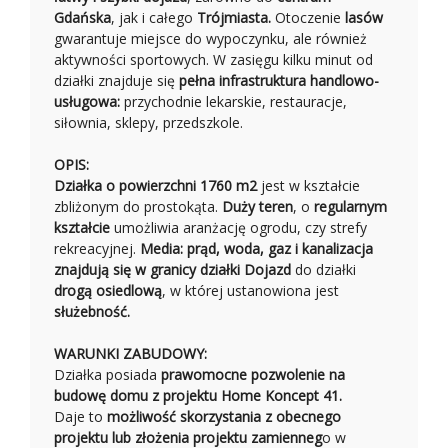
Gdańska
, jak i całego
Trójmiasta.
Otoczenie
lasów
gwarantuje miejsce do wypoczynku, ale również
aktywności sportowych. W zasięgu kilku minut od
działki znajduje się
pełna infrastruktura handlowo-
usługowa:
przychodnie lekarskie, restauracje,
siłownia, sklepy, przedszkole.
OPIS:
Działka o powierzchni 1760 m2
jest w kształcie
zbliżonym do prostokąta.
Duży teren
, o
regularnym
kształcie
umożliwia aranżację ogrodu, czy strefy
rekreacyjnej.
Media: prąd, woda, gaz i kanalizacja
znajdują się w granicy działki
Dojazd
do działki
drogą osiedlową
, w której ustanowiona jest
służebność.
WARUNKI ZABUDOWY:
Działka posiada
prawomocne pozwolenie na
budowę domu z projektu Home Koncept 41.
Daje to
możliwość skorzystania z obecnego
projektu lub złożenia projektu zamienneg
o w