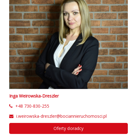
Inga Weirowska-Dreszler
+48 730-830-255
i.weirowska-dreszler@bociannieruchomosci.pl
Oferty doradcy