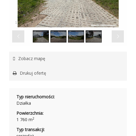
1
/
4
Zobacz mapę
Drukuj ofertę
Typ nieruchomości:
Działka
Powierzchnia:
2
1 760 m
Typ transakcji:
sprzedaż