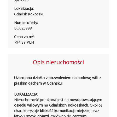
Lokalizacja:
Gdańsk Kokoszki
Numer oferty:
BU623998
2
Cena za m
:
794,89 PLN
Opis nieruchomości
Uzbrojona działka z pozwoleniem na budowę willi z
płaskim dachem w Gdańsku!
LOKALIZACJA:
Nieruchomość położona jest na
nowopowstającym
osiedlu willowym
na
Gdańskich Kokoszkach
. Okolicę
charakteryzuje
bliskość komunikacji miejskiej
oraz
łatwy i szybki dojazd
, zarówno do
centrum